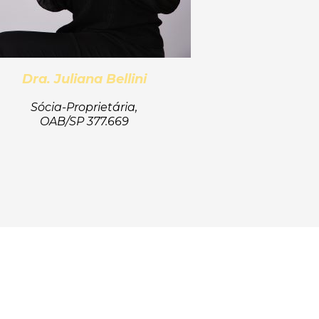
Dra. Juliana Bellini
Sócia-Proprietária,
OAB/SP 377.669