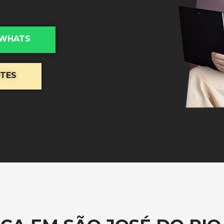
 WHATS
NTES