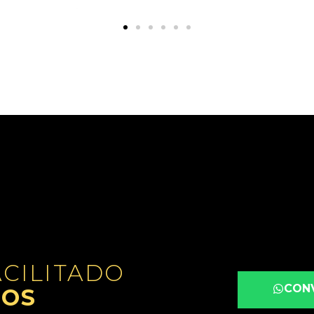
CILITADO
CON
ROS